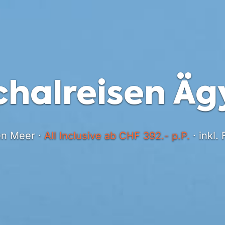
chalreisen Äg
en Meer ·
All Inclusive ab CHF 392.- p.P.
· inkl.